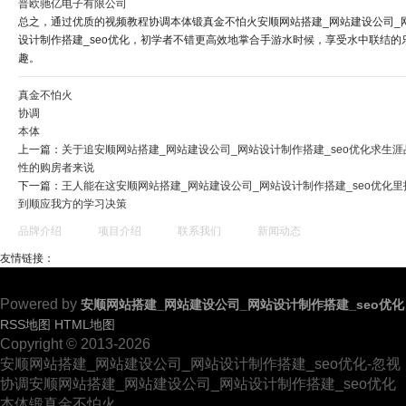
普欧驰亿电子有限公司
总之，通过优质的视频教程协调本体锻真金不怕火安顺网站搭建_网站建设公司_
设计制作搭建_seo优化，初学者不错更高效地掌合手游水时候，享受水中联结的
趣。
真金不怕火
协调
本体
上一篇：
关于追安顺网站搭建_网站建设公司_网站设计制作搭建_seo优化求生涯
性的购房者来说
下一篇：
王人能在这安顺网站搭建_网站建设公司_网站设计制作搭建_seo优化里
到顺应我方的学习决策
品牌介绍
项目介绍
联系我们
新闻动态
友情链接：
Powered by
安顺网站搭建_网站建设公司_网站设计制作搭建_seo优化
RSS地图
HTML地图
Copyright
© 2013-2026
安顺网站搭建_网站建设公司_网站设计制作搭建_seo优化-忽视
协调安顺网站搭建_网站建设公司_网站设计制作搭建_seo优化
本体锻真金不怕火