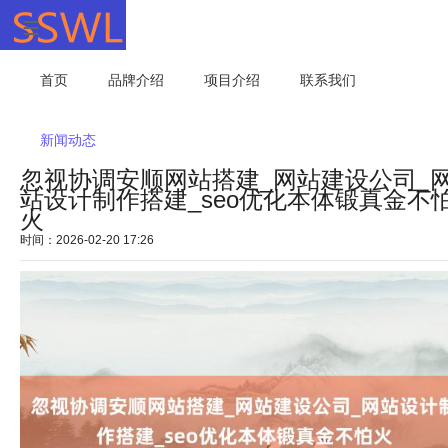
首页
品牌介绍
项目介绍
联系我们
新闻动态
忽视协调安顺网站搭建_网站建设公司_
站设计制作搭建_seo优化本体锻真金不
火
时间：2026-02-20 17:26